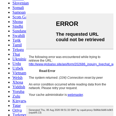
Slovenian
Somali
Samoan
Scots Gaelic
Shona
Sindhi
Sundanese
Swahili
Tajik
Tamil
Telugu
Thai
Ukrainian
Urdu
Uzbek
Vietnamese
Welsh
Xhosa
Yiddish
Yoruba
Zulu
Kinyarwanda
Tatar
Oriya
Turkmen