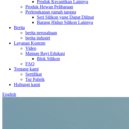
Produk Kecantikan Lainnya
Produk Hewan Peliharaan
Perlengkapan rumah tangga
Seri Silikon yang Dapat Dilipat
Barang Hidup Silikon Lainnya
Berita
berita perusahaan
berita industri
Layanan Kustom
Video
Mainan Bayi Edukasi
Blok Silikon
FAQ
Tentang kami
Sertifikat
Tur Pabrik
Hubungi kami
English