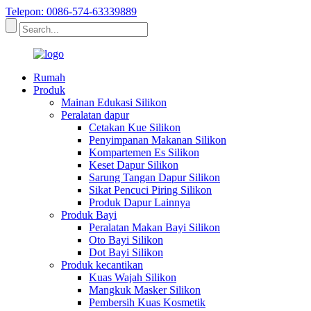
Telepon: 0086-574-63339889
Rumah
Produk
Mainan Edukasi Silikon
Peralatan dapur
Cetakan Kue Silikon
Penyimpanan Makanan Silikon
Kompartemen Es Silikon
Keset Dapur Silikon
Sarung Tangan Dapur Silikon
Sikat Pencuci Piring Silikon
Produk Dapur Lainnya
Produk Bayi
Peralatan Makan Bayi Silikon
Oto Bayi Silikon
Dot Bayi Silikon
Produk kecantikan
Kuas Wajah Silikon
Mangkuk Masker Silikon
Pembersih Kuas Kosmetik