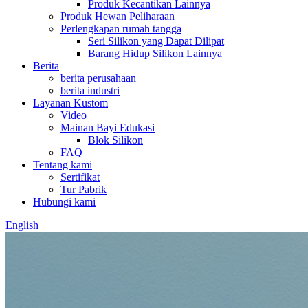
Produk Kecantikan Lainnya
Produk Hewan Peliharaan
Perlengkapan rumah tangga
Seri Silikon yang Dapat Dilipat
Barang Hidup Silikon Lainnya
Berita
berita perusahaan
berita industri
Layanan Kustom
Video
Mainan Bayi Edukasi
Blok Silikon
FAQ
Tentang kami
Sertifikat
Tur Pabrik
Hubungi kami
English