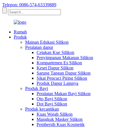
Telepon: 0086-574-63339889
Rumah
Produk
Mainan Edukasi Silikon
Peralatan dapur
Cetakan Kue Silikon
Penyimpanan Makanan Silikon
Kompartemen Es Silikon
Keset Dapur Silikon
Sarung Tangan Dapur Silikon
Sikat Pencuci Piring Silikon
Produk Dapur Lainnya
Produk Bayi
Peralatan Makan Bayi Silikon
Oto Bayi Silikon
Dot Bayi Silikon
Produk kecantikan
Kuas Wajah Silikon
Mangkuk Masker Silikon
Pembersih Kuas Kosmetik