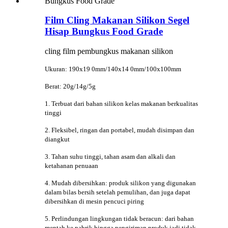
Film Cling Makanan Silikon Segel
Hisap Bungkus Food Grade
cling film pembungkus makanan silikon
Ukuran: 190x19 0mm/140x14 0mm/100x100mm
Berat: 20g/14g/5g
1. Terbuat dari bahan silikon kelas makanan berkualitas
tinggi
2. Fleksibel, ringan dan portabel, mudah disimpan dan
diangkut
3. Tahan suhu tinggi, tahan asam dan alkali dan
ketahanan penuaan
4. Mudah dibersihkan: produk silikon yang digunakan
dalam bilas bersih setelah pemulihan, dan juga dapat
dibersihkan di mesin pencuci piring
5. Perlindungan lingkungan tidak beracun: dari bahan
mentah ke pabrik hingga pengiriman produk jadi tidak