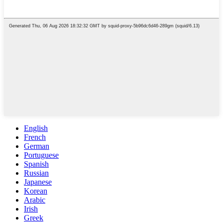
English
French
German
Portuguese
Spanish
Russian
Japanese
Korean
Arabic
Irish
Greek