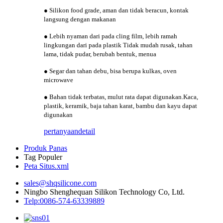
● Silikon food grade, aman dan tidak beracun, kontak
langsung dengan makanan
● Lebih nyaman dari pada cling film, lebih ramah
lingkungan dari pada plastik Tidak mudah rusak, tahan
lama, tidak pudar, berubah bentuk, menua
● Segar dan tahan debu, bisa berupa kulkas, oven
microwave
● Bahan tidak terbatas, mulut rata dapat digunakan.Kaca,
plastik, keramik, baja tahan karat, bambu dan kayu dapat
digunakan
pertanyaan
detail
Produk Panas
Tag Populer
Peta Situs.xml
sales@shqsilicone.com
Ningbo Shenghequan Silikon Technology Co, Ltd.
Telp:0086-574-63339889