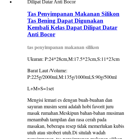
Tas Penyimpanan Makanan Silikon
Tas Bening Dapat Digunakan
Kembali Kelas Dapat Dilipat Datar
Anti Bocor
tas penyimpanan makanan silikon
Ukuran: P:24*28cm,M:17.5*23cm,S:11*23cm
Barat Laut /Volume:
P:225g/2000ml,M:135g/1000ml,S:90g/500ml
L+M+S=1set
Mengisi lemari es dengan buah-buahan dan
sayuran musim semi adalah hobi favorit juru
masak rumahan.Meskipun bahan-bahan musiman
menambah tampilan dan rasa cerah pada
masakan, beberapa resep tidak memerlukan kubis
utuh atau stroberi utuh.Di situlah wadah
penyimpanan, tas penyimpanan makanan silikon,