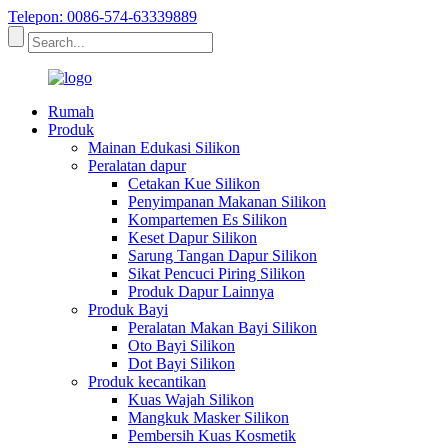
Telepon: 0086-574-63339889
Rumah
Produk
Mainan Edukasi Silikon
Peralatan dapur
Cetakan Kue Silikon
Penyimpanan Makanan Silikon
Kompartemen Es Silikon
Keset Dapur Silikon
Sarung Tangan Dapur Silikon
Sikat Pencuci Piring Silikon
Produk Dapur Lainnya
Produk Bayi
Peralatan Makan Bayi Silikon
Oto Bayi Silikon
Dot Bayi Silikon
Produk kecantikan
Kuas Wajah Silikon
Mangkuk Masker Silikon
Pembersih Kuas Kosmetik