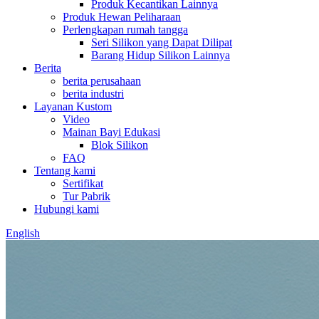
Produk Kecantikan Lainnya
Produk Hewan Peliharaan
Perlengkapan rumah tangga
Seri Silikon yang Dapat Dilipat
Barang Hidup Silikon Lainnya
Berita
berita perusahaan
berita industri
Layanan Kustom
Video
Mainan Bayi Edukasi
Blok Silikon
FAQ
Tentang kami
Sertifikat
Tur Pabrik
Hubungi kami
English