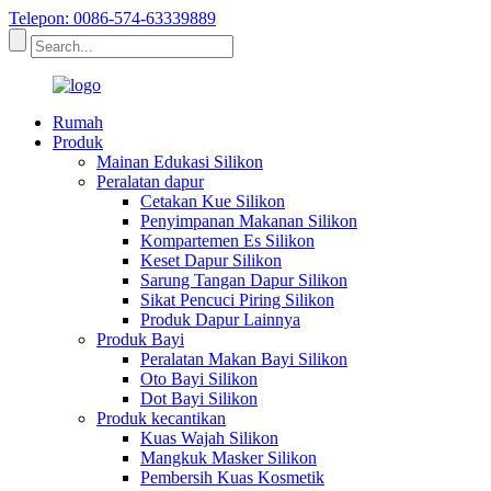
Telepon: 0086-574-63339889
Rumah
Produk
Mainan Edukasi Silikon
Peralatan dapur
Cetakan Kue Silikon
Penyimpanan Makanan Silikon
Kompartemen Es Silikon
Keset Dapur Silikon
Sarung Tangan Dapur Silikon
Sikat Pencuci Piring Silikon
Produk Dapur Lainnya
Produk Bayi
Peralatan Makan Bayi Silikon
Oto Bayi Silikon
Dot Bayi Silikon
Produk kecantikan
Kuas Wajah Silikon
Mangkuk Masker Silikon
Pembersih Kuas Kosmetik