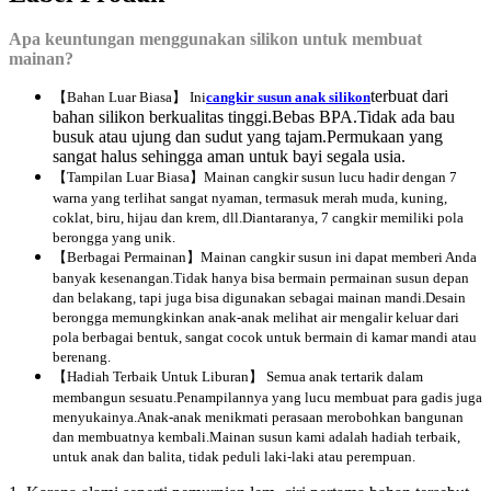
Apa keuntungan menggunakan silikon untuk membuat
mainan?
terbuat dari
【Bahan Luar Biasa】 Ini
cangkir susun anak silikon
bahan silikon berkualitas tinggi.Bebas BPA.Tidak ada bau
busuk atau ujung dan sudut yang tajam.Permukaan yang
sangat halus sehingga aman untuk bayi segala usia.
【Tampilan Luar Biasa】Mainan cangkir susun lucu hadir dengan 7
warna yang terlihat sangat nyaman, termasuk merah muda, kuning,
coklat, biru, hijau dan krem, dll.Diantaranya, 7 cangkir memiliki pola
berongga yang unik.
【Berbagai Permainan】Mainan cangkir susun ini dapat memberi Anda
banyak kesenangan.Tidak hanya bisa bermain permainan susun depan
dan belakang, tapi juga bisa digunakan sebagai mainan mandi.Desain
berongga memungkinkan anak-anak melihat air mengalir keluar dari
pola berbagai bentuk, sangat cocok untuk bermain di kamar mandi atau
berenang.
【Hadiah Terbaik Untuk Liburan】 Semua anak tertarik dalam
membangun sesuatu.Penampilannya yang lucu membuat para gadis juga
menyukainya.Anak-anak menikmati perasaan merobohkan bangunan
dan membuatnya kembali.Mainan susun kami adalah hadiah terbaik,
untuk anak dan balita, tidak peduli laki-laki atau perempuan.