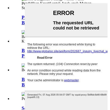
Pelangi Berwarna-warni Blok
Bangunan Pendidikan Kreatif...
Blok Bangunan Intelektual
Pembelajaran Anak Kustom...
Bentuk Gajah Bpa Gratis Teether
Bayi Alami Ru...
Squeeze Play dengan Sistem