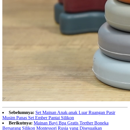
Sebelumnya:
Set Mainan Anak-anak Luar Ruangan Pasir
Musim Panas Set Ember Pantai Silikon
Berikutnya:
Mainan Bayi Bpa Gratis Teether Boneka
Bersarang Silikon Montessori Rusia yang Disesuaikan