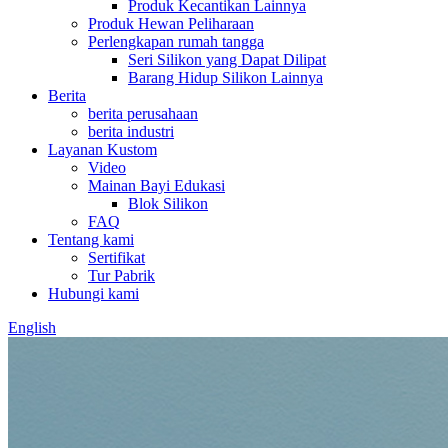
Produk Kecantikan Lainnya
Produk Hewan Peliharaan
Perlengkapan rumah tangga
Seri Silikon yang Dapat Dilipat
Barang Hidup Silikon Lainnya
Berita
berita perusahaan
berita industri
Layanan Kustom
Video
Mainan Bayi Edukasi
Blok Silikon
FAQ
Tentang kami
Sertifikat
Tur Pabrik
Hubungi kami
English