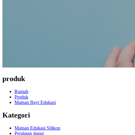
produk
Rumah
Produk
Mainan Bayi Edukasi
Kategori
Mainan Edukasi Silikon
Peralatan dapur