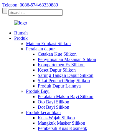
Telepon: 0086-574-63339889
Rumah
Produk
Mainan Edukasi Silikon
Peralatan dapur
Cetakan Kue Silikon
Penyimpanan Makanan Silikon
Kompartemen Es Silikon
Keset Dapur Silikon
Sarung Tangan Dapur Silikon
Sikat Pencuci Piring Silikon
Produk Dapur Lainnya
Produk Bayi
Peralatan Makan Bayi Silikon
Oto Bayi Silikon
Dot Bayi Silikon
Produk kecantikan
Kuas Wajah Silikon
Mangkuk Masker Silikon
Pembersih Kuas Kosmetik