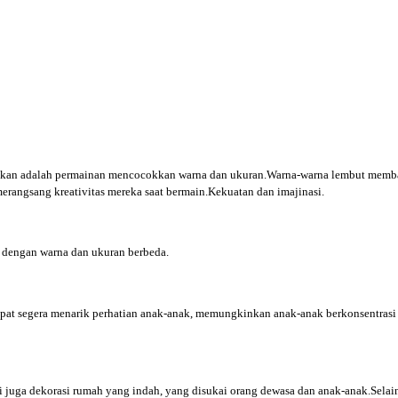
n adalah permainan mencocokkan warna dan ukuran.Warna-warna lembut memba
erangsang kreativitas mereka saat bermain.Kekuatan dan imajinasi.
a dengan warna dan ukuran berbeda.
pat segera menarik perhatian anak-anak, memungkinkan anak-anak berkonsentras
a dekorasi rumah yang indah, yang disukai orang dewasa dan anak-anak.Selain i