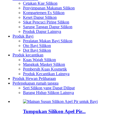
Cetakan Kue Silikon
Penyimpanan Makanan Silikon
Kompartemen Es Silikon
Keset Dapur Silikon
Sikat Pencuci Piring Silikon
Sarung Tangan Dapur Silikon
Produk Dapur Lainnya
Produk Bayi
Peralatan Makan Bayi Silikon
Oto Bayi Silikon
Dot Bayi Silikon
Produk kecantikan
Kuas Wajah Silikon
Mangkuk Masker Silikon
Pembersih Kuas Kosmetik
Produk Kecantikan Lainnya
Produk Hewan Peliharaan
Perlengkapan rumah tangga
Seri Silikon yang Dapat Dilipat
Barang Hidup Silikon Lainnya
Tumpukan Silikon Apel Pir...