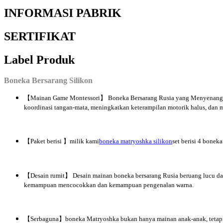
INFORMASI PABRIK
SERTIFIKAT
Label Produk
Boneka Bersarang Silikon
【Mainan Game Montessori】 Boneka Bersarang Rusia yang Menyenangka
koordinasi tangan-mata, meningkatkan keterampilan motorik halus, dan m
【Paket berisi 】milik kami
boneka matryoshka silikon
set berisi 4 bonek
【Desain rumit】 Desain mainan boneka bersarang Rusia beruang lucu da
kemampuan mencocokkan dan kemampuan pengenalan warna.
【Serbaguna】boneka Matryoshka bukan hanya mainan anak-anak, tetapi jug