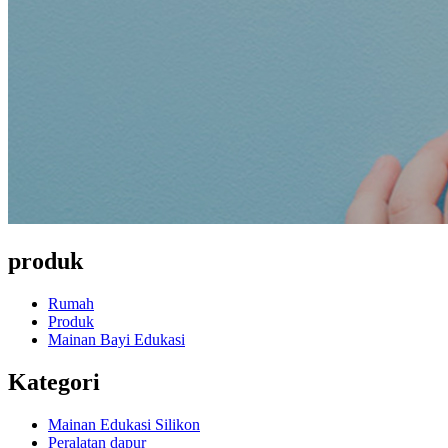
produk
Rumah
Produk
Mainan Bayi Edukasi
Kategori
Mainan Edukasi Silikon
Peralatan dapur