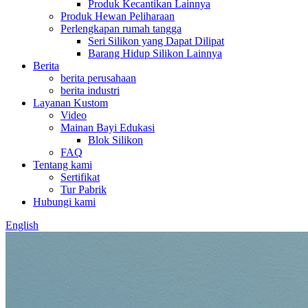
Produk Kecantikan Lainnya
Produk Hewan Peliharaan
Perlengkapan rumah tangga
Seri Silikon yang Dapat Dilipat
Barang Hidup Silikon Lainnya
Berita
berita perusahaan
berita industri
Layanan Kustom
Video
Mainan Bayi Edukasi
Blok Silikon
FAQ
Tentang kami
Sertifikat
Tur Pabrik
Hubungi kami
English